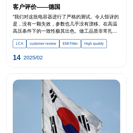
客户评价——德国
“我们对这批电容器进行了严格的测试。令人惊讶的
是，没有一颗失效，参数也几乎没有漂移。在高温
高压条件下的一致性极其出色。做工品质非常扎
实。” ——来自德国的客户 “交货周期始终如一地
LCA
customer review
EMI Filter
High quality
快。 我们下了10,000只的批量订单，他们比承诺的
交期还提前了5天交付。能与一家尊重您时间和生产
14
2025/02
进度的供应商合作，感觉非常棒。” ——来自德国的
客户 “品质始终如一...