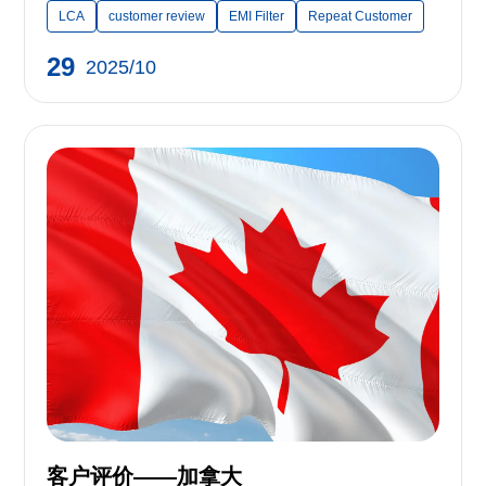
LCA
customer review
EMI Filter
Repeat Customer
29
2025/10
客户评价——加拿大