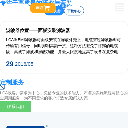
专注于高质量的研究与开发
0
询盘
技术支持
下载中心
滤波器位置——面板安装滤波器
LCA® EMI滤波器可面板安装在屏蔽外壳上，电缆穿过滤波器即可
传输有用信号，同时抑制高频干扰。这种方法避免了裸露的电缆
段，集成了滤波和屏蔽功能，并最大限度地提高了设备​​在复杂电磁
环境下的稳定性，是电磁兼容性（EMC）敏感应用场景的理想选
29
2016/05
择。
定制服务
LCA以客户需求为中心，凭借专业的技术能力、严谨的实施流程与贴心的
全周期服务，为不同需求的客户打造专属解决方案！
联系我们