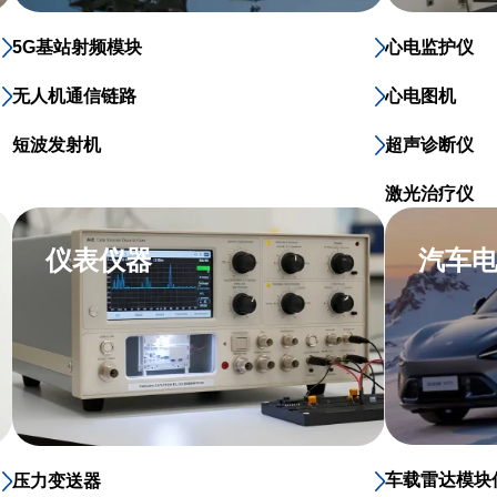
5G基站射频模块
心电监护仪
无人机通信链路
心电图机
短波发射机
超声诊断仪
激光治疗仪
仪表仪器
汽车
车载雷达模块
压力变送器