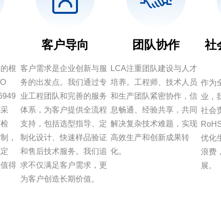
客户导向
团队协作
社
足的根
客户需求是企业创新与服
LCA注重团队建设与人才
O
务的出发点。我们通过专
培养。工程师、技术人员
作为
6949
业工程团队和完善的服务
和生产团队紧密协作，信
业，
料采
体系，为客户提供全流程
息畅通、经验共享，共同
社会
厂检
支持，包括选型指导、定
解决复杂技术难题，实现
Ro
控制，
制化设计、快速样品验证
高效生产和创新成果转
优化
稳定
和售后技术服务。我们追
化。
浪费
供值得
求不仅满足客户需求，更
展。
。
为客户创造长期价值。